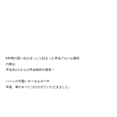
6年間の思い出がぎっしり詰まった卒会アルバム贈呈
の後は、
卒会生2人からの卒会制作の発表！
ハートの可愛いキーホルダー💛
早速、車のキーにつけさせていただきました。