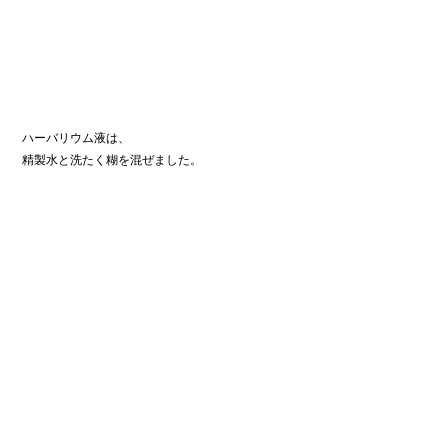
ハーバリウム液は、
精製水と洗たく糊を混ぜました。